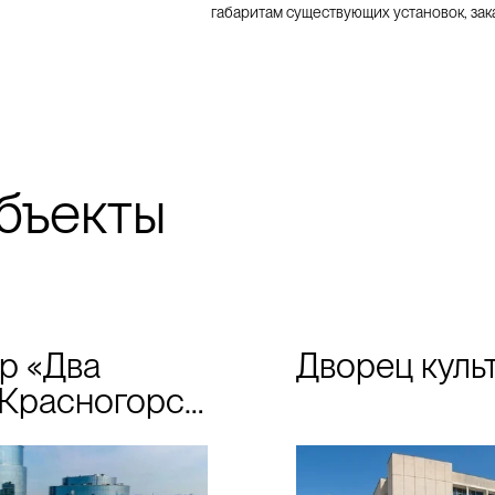
габаритам существующих установок, зака
бъекты
р «Два
Дворец куль
. Красногорск