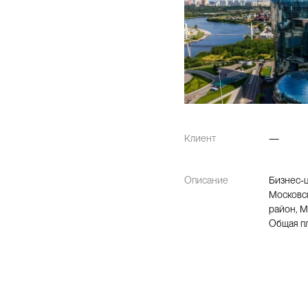
Клиент
—
Описание
Бизнес-ц
Московск
район, М
Общая пл