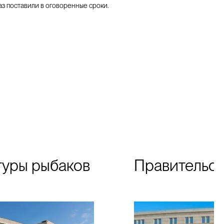
з поставили в оговоренные сроки. 
туры рыбаков
Правительс