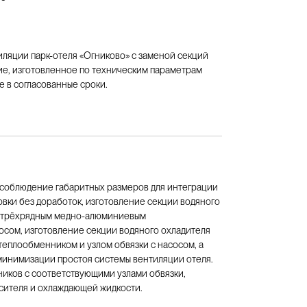
яции парк-отеля «Огниково» с заменой секций 
е, изготовленное по техническим параметрам 
 в согласованные сроки.
соблюдение габаритных размеров для интеграции
вки без доработок, изготовление секции водяного
с трёхрядным медно-алюминиевым
осом, изготовление секции водяного охладителя
еплообменником и узлом обвязки с насосом, а
минимизации простоя системы вентиляции отеля.
ников с соответствующими узлами обвязки,
ителя и охлаждающей жидкости.