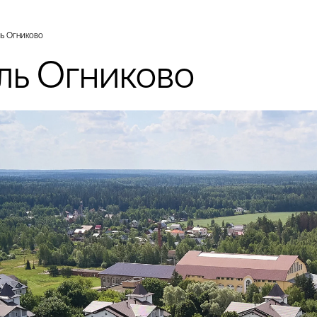
ль Огниково
ль Огниково