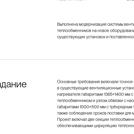
Выполнена модернизация системы вентил
теплообменников на новое оборудовани
существующих установок и поставленное
адание
Основные требования включали точное 
в существующие вентиляционные устано
нагревателя габаритами 1365×1400 мм 
теплообменником и узлом обвязки с нас
габаритами 1000×500 мм с трёхрядным т
также соблюдение сроков поставки для 
Проект включал две секции теплообмен
обеспечивающими циркуляцию теплонос