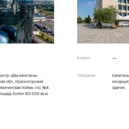
Клиент
—
ентр «Два капитана»,
Описание
Капиталь
ая обл., Красногорский
кондици
якининская пойма, стр. №4 ,
здания.
ощадь более 150 000 кв.м.