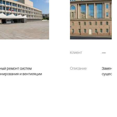
Клиент
—
ный ремонт систем
Описание
Замена у
онирования и вентиляции
существ