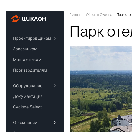
Главная
Объекты Cyclone
Парк оте
Парк оте
Проектировщикам
Заказчикам
Монтажникам
Производителям
Оборудование
Документация
Cyclone Select
О компании