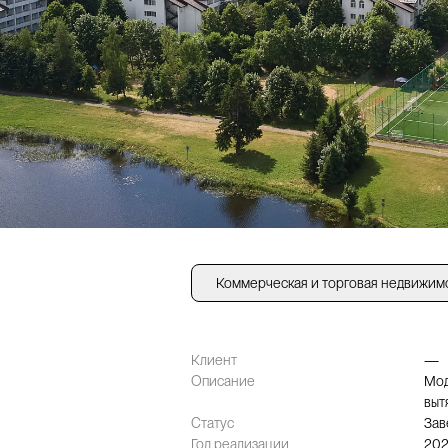
Коммерческая и торговая недвижим
Клиент
—
Описание
Мод
выт
Статус
Зав
Год реализации
20