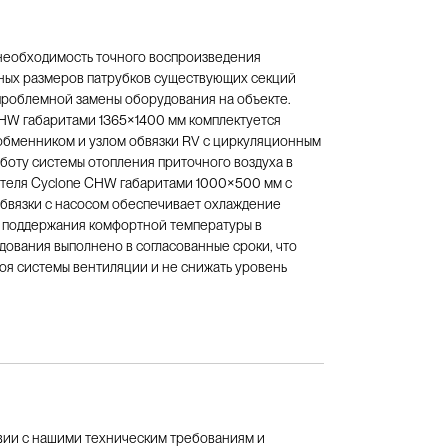
необходимость точного воспроизведения
ных размеров патрубков существующих секций
роблемной замены оборудования на объекте.
SHW габаритами 1365×1400 мм комплектуется
бменником и узлом обвязки RV с циркуляционным
оту системы отопления приточного воздуха в
ителя Cyclone CHW габаритами 1000×500 мм с
бвязки с насосом обеспечивает охлаждение
я поддержания комфортной температуры в
ования выполнено в согласованные сроки, что
оя системы вентиляции и не снижать уровень
вии с нашими техническим требованиям и 