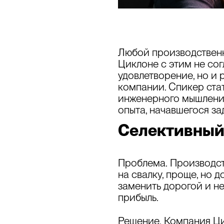
Любой производственн
Циклоне с этим не сог
удовлетворение, но и
компании. Спикер ста
инженерного мышления
опыта, начавшегося зад
Селективный 
Проблема.
Производств
на свалку, проще, но 
заменить дорогой и н
прибыль.
Решение.
Компания Цик