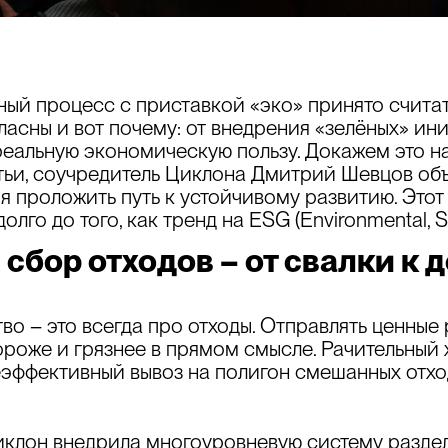
ый процесс с приставкой «эко» принято считат
ласны и вот почему: от внедрения «зелёных» ин
 реальную экономическую пользу. Докажем это 
тьи, соучредитель Циклона Дмитрий Шевцов объ
 проложить путь к устойчивому развитию. Этот 
олго до того, как тренд на ESG (Environmental, S
сбор отходов – от свалки к 
о – это всегда про отходы. Отправлять ценные р
дороже и грязнее в прямом смысле. Рачительный 
еэффективный вывоз на полигон смешанных отход
лон внедрила многоуровневую систему раздель