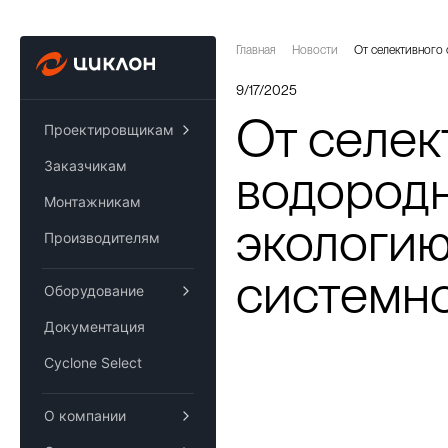
Главная
Новости
От селективного 
9/17/2025
От селек
Проектировщикам
Заказчикам
водородн
Монтажникам
экологию
Производителям
системн
Оборудование
Документация
Cyclone Select
О компании