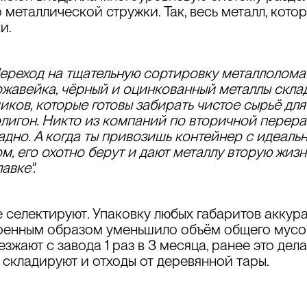
 металлической стружки. Так, весь металл, кото
и.
Переход на
тщательную сортировку металлолома
ржавейка, чёрный и оцинкованный металлы склад
ков, которые готовы забирать чистое сырьё для 
лигон. Никто из компаний по вторичной перера
акладно. А когда ты привозишь контейнер с идеа
его охотно берут и дают металлу вторую жизнь, т
авке".
е
селектируют
. Упаковку любых габаритов аккур
ренным образом уменьшило объём общего мусора
езжают с завода 1 раз в 3 месяца, ранее это дел
 складируют и
отходы от деревянной тары.