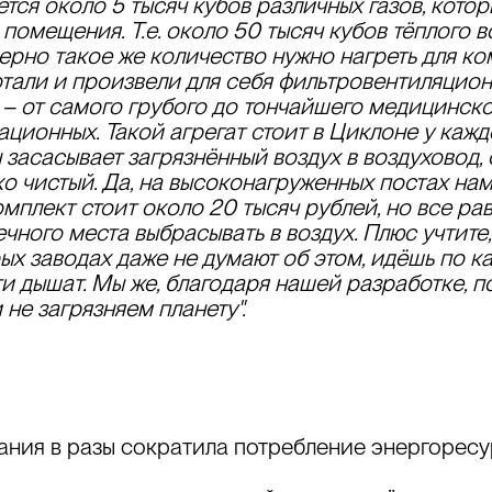
ется около 5 тысяч кубов различных газов
, кото
 помещения. Т.е.
около 50 тысяч кубов тёплого 
мерно такое же количество нужно нагреть для к
тали и произвели для себя фильтровентиляцион
– от самого грубого до тончайшего медицинско
ационных. Такой агрегат стоит в Циклоне у кажд
засасывает загрязнённый воздух в воздуховод, 
ко чистый. Да, на высоконагруженных постах нам
омплект стоит около 20 тысяч рублей, но все рав
ечного места выбрасывать в воздух. Плюс учтите
ых заводах даже не думают об этом, идёшь по как
ти дышат. Мы же, благодаря нашей разработке,
п
 не загрязняем планету".
ния в разы сократила потребление энергоресур