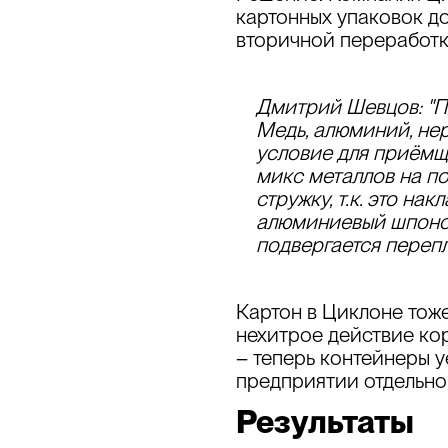
картонных упаковок до
вторичной переработк
Дмитрий Шевцов:
"
Медь, алюминий, не
условие для приёмщи
микс металлов на по
стружку, т.к. это н
алюминиевый шпоном, 
подвергается перепл
Картон
в Циклоне тож
нехитрое действие ко
– теперь контейнеры у
предприятии отдельно
Результаты