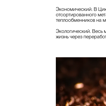
Экономический.
В Цик
отсортированного мета
теплообменников
на м
Экологический.
Весь м
жизнь через переработ