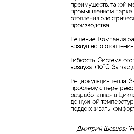
преимуществ, такой ме
промышленном парке «
отопления электричес
производства.
Решение.
Компания
ра
воздушного отопления
Гибкость.
Система отоп
воздуха +10°C. За час
Рециркуляция тепла.
За
проблему с перегревом
разработанная в Цикло
до нужной температуры
поддерживать комфорт
Дмитрий Шевцов:
"