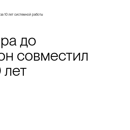
за 10 лет системной работы
ра до
лон совместил
 лет