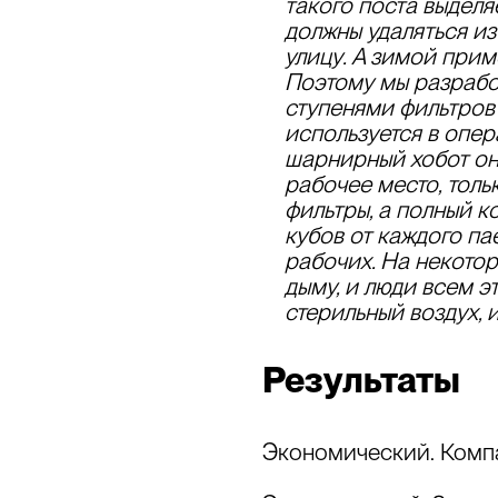
такого поста
выделя
должны удаляться из
улицу
. А зимой при
Поэтому
мы разрабо
ступенями фильтров
используется в опер
шарнирный хобот он 
рабочее место, толь
фильтры, а полный к
кубов от каждого па
рабочих.
На некотор
дыму, и люди всем э
стерильный воздух, и
Результаты
Экономический.
Компа