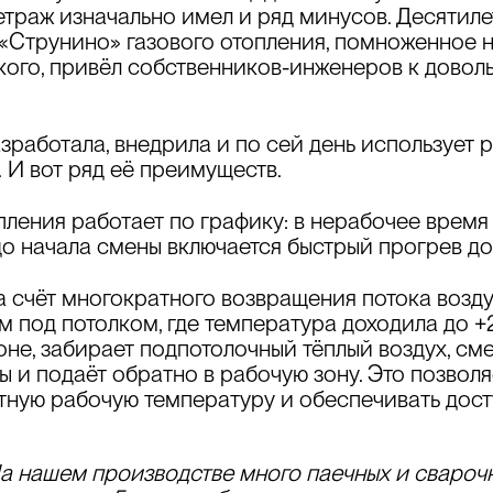
траж изначально имел и ряд минусов. Десятилет
Струнино» газового отопления, помноженное н
кого, привёл собственников-инженеров к довол
зработала, внедрила
и по сей день использует
р
.
И вот ряд её преимуществ.
ления работает по графику: в нерабочее врем
 до начала смены включается быстрый прогрев до
 счёт многократного возвращения потока возду
 под потолком, где температура доходила до +
не, забирает подпотолочный тёплый воздух, сме
 и подаёт обратно в рабочую зону. Это позволяе
ную рабочую температуру и обеспечивать досту
На нашем производстве
много паечных и сварочн