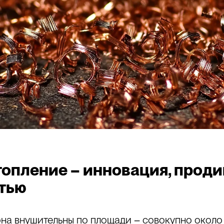
опление – инновация, прод
тью
на внушительны по площади – совокупно около